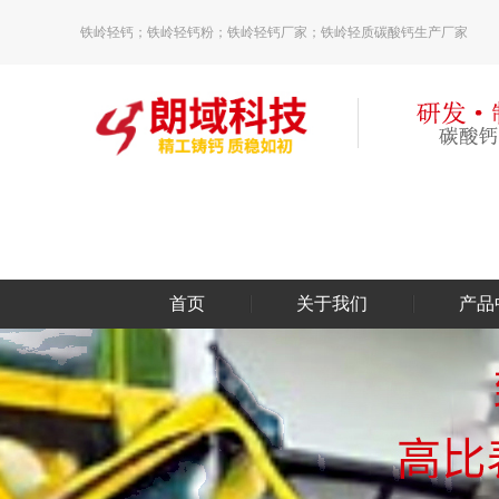
铁岭轻钙；铁岭轻钙粉；铁岭轻钙厂家；铁岭轻质碳酸钙生产厂家
首页
关于我们
产品