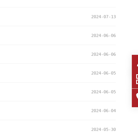
2024-07-13
2024-06-06
2024-06-06
2024-06-05
2024-06-05
2024-06-04
2024-05-30