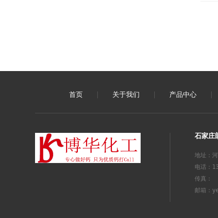
首页
关于我们
产品中心
石家庄
地址：河
电话：13
传真：
邮箱：yew