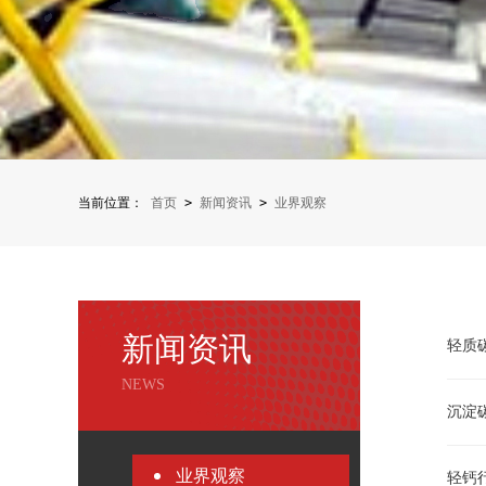
当前位置：
首页
>
新闻资讯
>
业界观察
新闻资讯
轻质
NEWS
沉淀
业界观察
轻钙