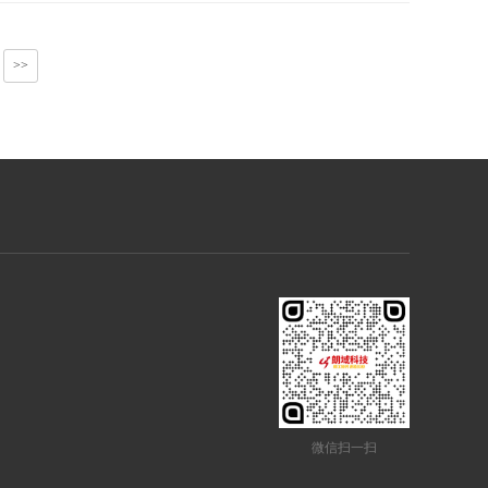
>>
微信扫一扫